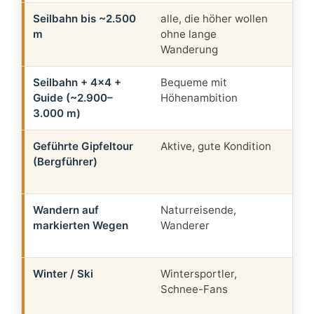
Seilbahn bis ~2.500
alle, die höher wollen
we
m
ohne lange
We
Wanderung
kos
Seilbahn + 4×4 +
Bequeme mit
ge
Guide (~2.900–
Höhenambition
ob
3.000 m)
Vu
Geführte Gipfeltour
Aktive, gute Kondition
Auf
(Bergführer)
Kr
au
Wandern auf
Naturreisende,
We
markierten Wegen
Wanderer
Sa
de
Winter / Ski
Wintersportler,
kl
Schnee-Fans
de
ve