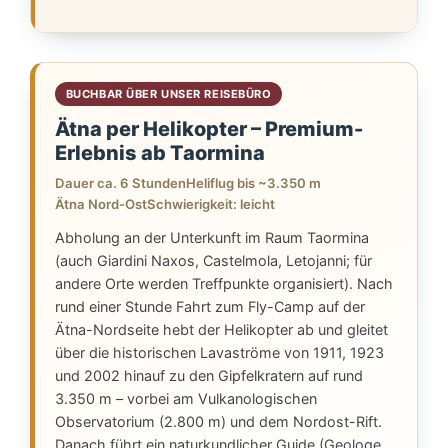
Vu
BUCHBAR ÜBER UNSER REISEBÜRO
Ätna per Helikopter – Premium-
Erlebnis ab Taormina
Dauer ca. 6 Stunden
Heliflug bis ~3.350 m
Ätna Nord-Ost
Schwierigkeit: leicht
Abholung an der Unterkunft im Raum Taormina
(auch Giardini Naxos, Castelmola, Letojanni; für
andere Orte werden Treffpunkte organisiert). Nach
rund einer Stunde Fahrt zum Fly-Camp auf der
Ätna-Nordseite hebt der Helikopter ab und gleitet
über die historischen Lavaströme von 1911, 1923
und 2002 hinauf zu den Gipfelkratern auf rund
3.350 m – vorbei am Vulkanologischen
Observatorium (2.800 m) und dem Nordost-Rift.
Danach führt ein naturkundlicher Guide (Geologe,