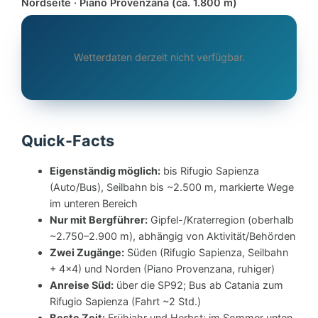
Nordseite · Piano Provenzana (ca. 1.800 m)
Wetterdaten derzeit nicht verfügbar.
Quick-Facts
Eigenständig möglich:
bis Rifugio Sapienza
(Auto/Bus), Seilbahn bis ~2.500 m, markierte Wege
im unteren Bereich
Nur mit Bergführer:
Gipfel-/Kraterregion (oberhalb
~2.750–2.900 m), abhängig von Aktivität/Behörden
Zwei Zugänge:
Süden (Rifugio Sapienza, Seilbahn
+ 4×4) und Norden (Piano Provenzana, ruhiger)
Anreise Süd:
über die SP92; Bus ab Catania zum
Rifugio Sapienza (Fahrt ~2 Std.)
Beste Zeit:
Frühjahr und Herbst; im Sommer unten