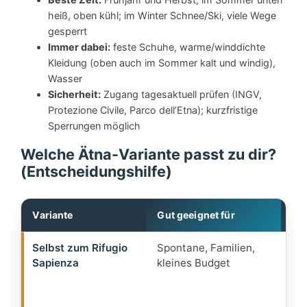
heiß, oben kühl; im Winter Schnee/Ski, viele Wege
gesperrt
Immer dabei:
feste Schuhe, warme/winddichte
Kleidung (oben auch im Sommer kalt und windig),
Wasser
Sicherheit:
Zugang tagesaktuell prüfen (INGV,
Protezione Civile, Parco dell’Etna); kurzfristige
Sperrungen möglich
Welche Ätna-Variante passt zu dir?
(Entscheidungshilfe)
Variante
Gut geeignet für
Wa
Selbst zum Rifugio
Spontane, Familien,
Kr
Sapienza
kleines Budget
La
Sp
~1