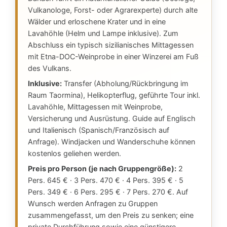
Vulkanologe, Forst- oder Agrarexperte) durch alte
Wälder und erloschene Krater und in eine
Lavahöhle (Helm und Lampe inklusive). Zum
Abschluss ein typisch sizilianisches Mittagessen
mit Etna-DOC-Weinprobe in einer Winzerei am Fuß
des Vulkans.
Inklusive:
Transfer (Abholung/Rückbringung im
Raum Taormina), Helikopterflug, geführte Tour inkl.
Lavahöhle, Mittagessen mit Weinprobe,
Versicherung und Ausrüstung. Guide auf Englisch
und Italienisch (Spanisch/Französisch auf
Anfrage). Windjacken und Wanderschuhe können
kostenlos geliehen werden.
Preis pro Person (je nach Gruppengröße):
2
Pers. 645 € · 3 Pers. 470 € · 4 Pers. 395 € · 5
Pers. 349 € · 6 Pers. 295 € · 7 Pers. 270 €. Auf
Wunsch werden Anfragen zu Gruppen
zusammengefasst, um den Preis zu senken; eine
private Durchführung sowie eine günstigere